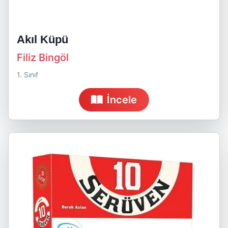
Akıl Küpü
Filiz Bingöl
1. Sınıf
İncele