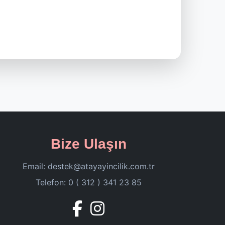
Bize Ulaşın
Email:
destek@atayayincilik.com.tr
Telefon: 0 ( 312 ) 341 23 85