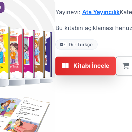
Yayınevi:
Ata Yayıncılık
Kate
Bu kitabın açıklaması henüz 
Dil: Türkçe
Kitabı İncele