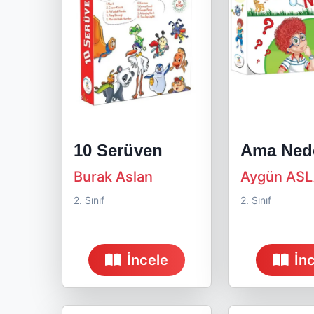
10 Serüven
Ama Ned
Burak Aslan
Aygün AS
2. Sınıf
2. Sınıf
İncele
İn