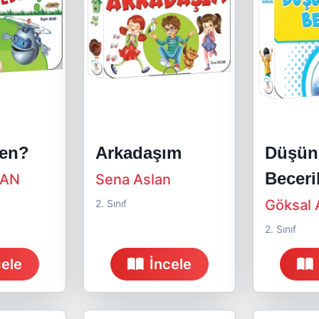
en?
Arkadaşım
Düşü
Beceril
LAN
Sena Aslan
Göksal 
2. Sınıf
2. Sınıf
cele
İncele