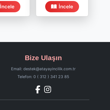
İncele
İncele
Bize Ulaşın
Email:
destek@atayayincilik.com.tr
Telefon: 0 ( 312 ) 341 23 85