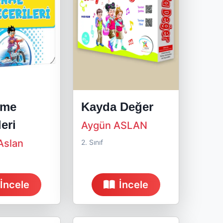
nme
Kayda Değer
eri
Aygün ASLAN
Aslan
2. Sınıf
İncele
İncele