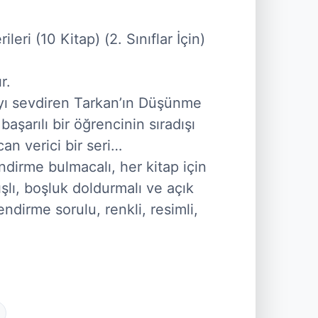


başarılı bir öğrencinin sıradışı 
n verici bir seri…

lı, boşluk doldurmalı ve açık 
dirme sorulu, renkli, resimli, 