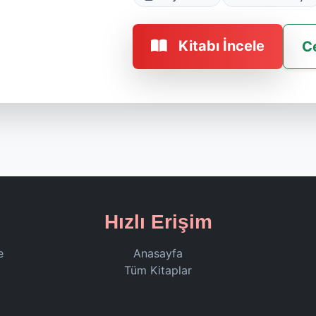
Kitabı İncele
C
Hızlı Erişim
e
Anasayfa
Tüm Kitaplar