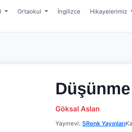
ul
Ortaokul
İngilizce
Hikayelerimiz
Düşünme 
Göksal Aslan
Yayınevi:
5Renk Yayınları
Ka