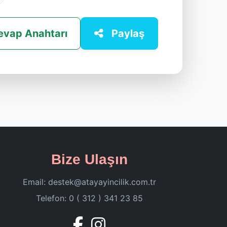
evap Anahtarı
Paylaş
Bize Ulaşın
Email:
destek@atayayincilik.com.tr
Telefon: 0 ( 312 ) 341 23 85