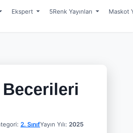
Ekspert
5Renk Yayınları
Maskot Y
Becerileri
tegori:
2. Sınıf
Yayın Yılı:
2025