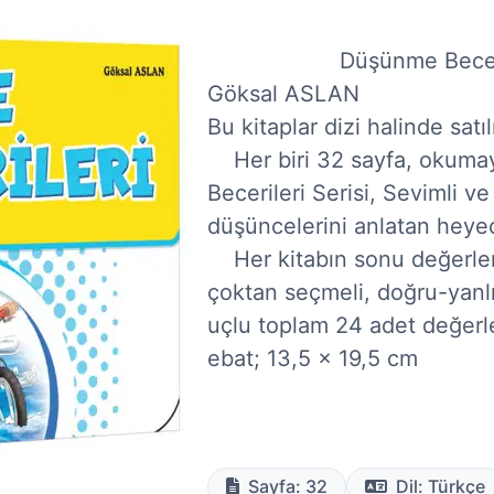
                    Düşünme Becerileri (10 Kitap) (2. Sınıflar İçin)

Göksal ASLAN

Bu kitaplar dizi halinde satılır.
    Her biri 32 sayfa, okumayı sevdiren Tarkan’ın Düşünme 
Becerileri Serisi, Sevimli ve 
düşüncelerini anlatan heyeca
    Her kitabın sonu değerlendirme bulmacalı, her kitap için 
çoktan seçmeli, doğru-yanlış
uçlu toplam 24 adet değerlen
ebat; 13,5 x 19,5 cm

Sayfa: 32
Dil: Türkçe