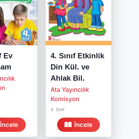
f Ev
4. Sınıf Etkinlik
mam
Din Kül. ve
Ahlak Bil.
ncılık
on
Ata Yayıncılık
Komisyon
4. Sınıf
İncele
İncele