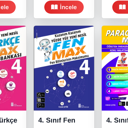
cele
İncele
Türkçe
4. Sınıf Fen
4. Sını