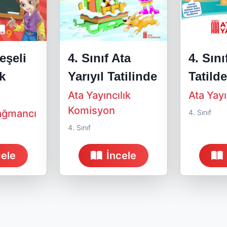
Neşeli
4. Sınıf Ata
4. Sını
k
Yarıyıl Tatilinde
Tatild
Ata Yayıncılık
Ata Yayı
Komisyon
ağmancı
4. Sınıf
4. Sınıf
cele
İncele