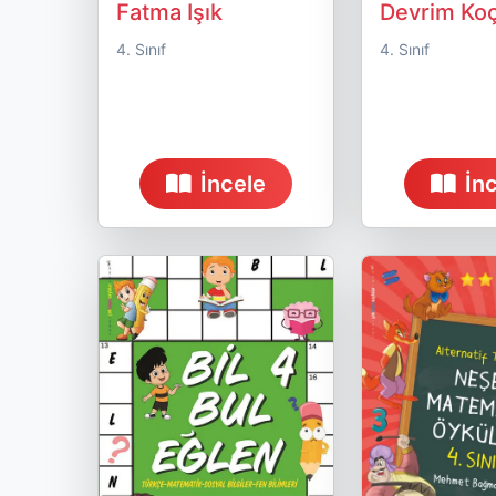
Fatma Işık
Devrim Ko
4. Sınıf
4. Sınıf
İncele
İn