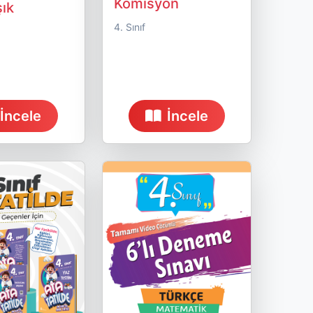
Komisyon
şık
4. Sınıf
İncele
İncele