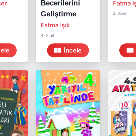
Becerilerini
çer
Fatma I
Geliştirme
4. Sınıf
Fatma Işık
4. Sınıf
cele
İncele