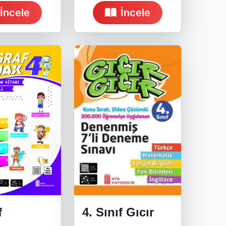
İncele
İncele
f
4. Sınıf Gıcır