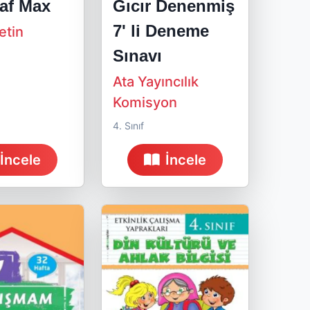
af Max
Gıcır Denenmiş
7' li Deneme
etin
Sınavı
Ata Yayıncılık
Komisyon
4. Sınıf
İncele
İncele