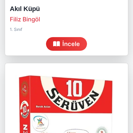
Akıl Küpü
Filiz Bingöl
1. Sınıf
İncele