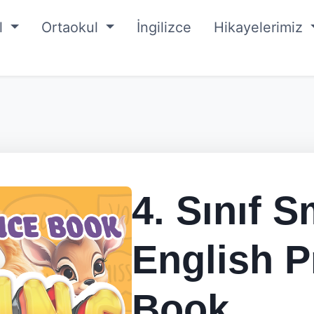
ul
Ortaokul
İngilizce
Hikayelerimiz
4. Sınıf S
English P
Book