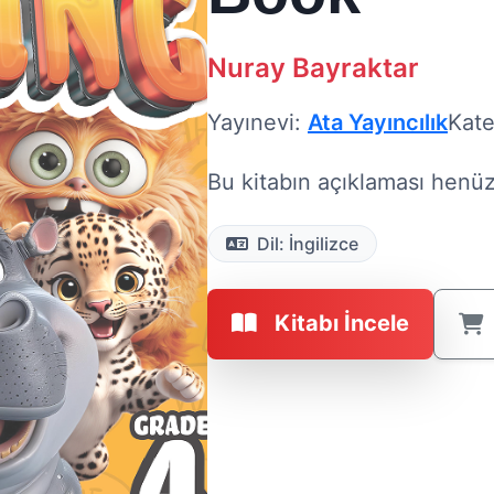
Nuray Bayraktar
Yayınevi:
Ata Yayıncılık
Kate
Bu kitabın açıklaması henüz 
Dil: İngilizce
Kitabı İncele