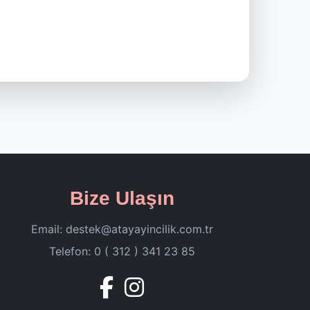
Bize Ulaşın
Email:
destek@atayayincilik.com.tr
Telefon: 0 ( 312 ) 341 23 85