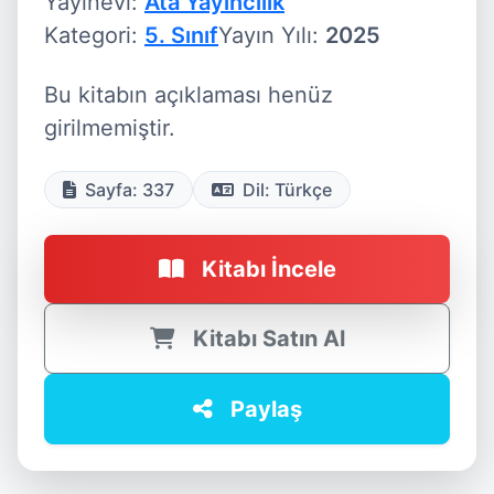
Yayınevi:
Ata Yayıncılık
Kategori:
5. Sınıf
Yayın Yılı:
2025
Bu kitabın açıklaması henüz
girilmemiştir.
Sayfa: 337
Dil: Türkçe
Kitabı İncele
Kitabı Satın Al
Paylaş