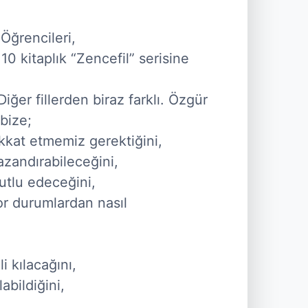
0 kitaplık “Zencefil” serisine 
. Diğer fillerden biraz farklı. Özgür 
ize;

kkat etmemiz gerektiğini,

zandırabileceğini,

tlu edeceğini,

r durumlardan nasıl 
 kılacağını,

ildiğini,


