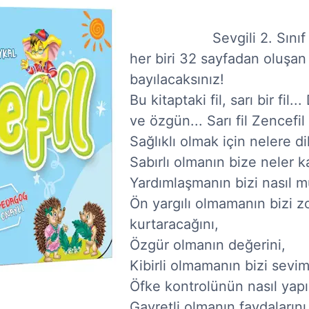
                    Sevgili 2. Sınıf Öğrencileri,

her biri 32 sayfadan oluşan 1
bayılacaksınız!

Bu kitaptaki fil, sarı bir fil..
ve özgün... Sarı fil Zencefil b
Sağlıklı olmak için nelere di
Sabırlı olmanın bize neler ka
Yardımlaşmanın bizi nasıl mu
Ön yargılı olmamanın bizi zo
kurtaracağını,

Özgür olmanın değerini,

Kibirli olmamanın bizi sevimli
Öfke kontrolünün nasıl yapılab
Gayretli olmanın faydalarını,