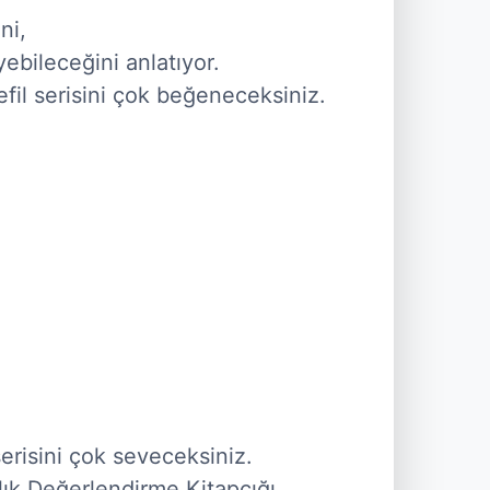
,

ebileceğini anlatıyor.

efil serisini çok beğeneceksiniz.

risini çok seveceksiniz.

ık Değerlendirme Kitapçığı 