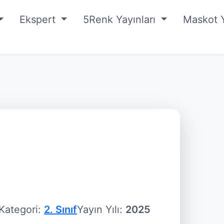
Ekspert
5Renk Yayınları
Maskot Y
Kategori:
2. Sınıf
Yayın Yılı:
2025