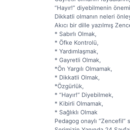
“Hayır!” diyebilmenin önemini
Dikkatli olmanın neleri önley
Akıcı bir dille yazılmış Zenc
* Sabırlı Olmak,

* Öfke Kontrolü,

* Yardımlaşmak,

* Gayretli Olmak,

*Ön Yargılı Olmamak,

* Dikkatli Olmak,

*Özgürlük,

* “Hayır!” Diyebilmek,

* Kibirli Olmamak,

* Sağlıklı Olmak

Pedagog onaylı “Zencefil” se
Serimizin Yanında 24 Sayfal